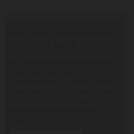
Jetzt Kontakt aufnehmen und den
ersten Schritt machen
Wenn Sie professionelle Unterstützung suchen oder
Fragen zu meinen psychologischen und
psychotherapeutischen Leistungen haben, nehmen
Sie gerne Kontakt mit mir auf. Ich freue mich darauf,
Sie persönlich kennenzulernen und gemeinsam
individuelle Lösungen für Ihr Wohlbefinden zu
entwickeln.