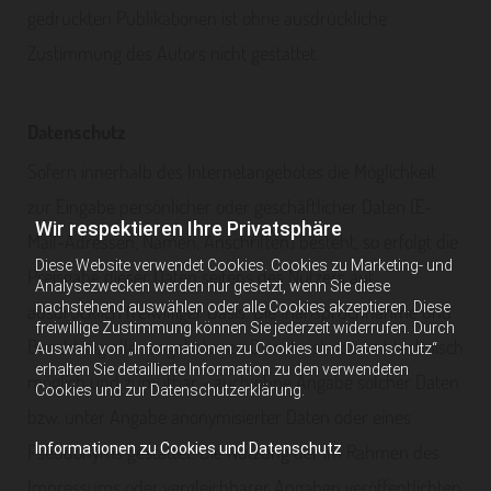
gedruckten Publikationen ist ohne ausdrückliche
Zustimmung des Autors nicht gestattet.
Datenschutz
Sofern innerhalb des Internetangebotes die Möglichkeit
zur Eingabe persönlicher oder geschäftlicher Daten (E-
Wir respektieren Ihre Privatsphäre
Mail-Adressen, Namen, Anschriften) besteht, so erfolgt die
Diese Website verwendet Cookies. Cookies zu Marketing- und
Preisgabe dieser Daten seitens des Nutzers auf
Analysezwecken werden nur gesetzt, wenn Sie diese
nachstehend auswählen oder alle Cookies akzeptieren. Diese
ausdrücklich freiwilliger Basis. Die Inanspruchnahme und
freiwillige Zustimmung können Sie jederzeit widerrufen. Durch
Bezahlung aller angebotenen Dienste ist - soweit technisch
Auswahl von „Informationen zu Cookies und Datenschutz“
erhalten Sie detaillierte Information zu den verwendeten
möglich und zumutbar - auch ohne Angabe solcher Daten
Cookies und zur Datenschutzerklärung.
bzw. unter Angabe anonymisierter Daten oder eines
Pseudonyms gestattet. Die Nutzung der im Rahmen des
Informationen zu Cookies und Datenschutz
Impressums oder vergleichbarer Angaben veröffentlichten