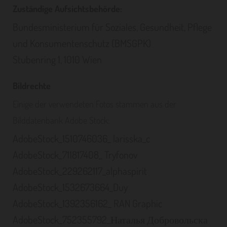
Zuständige Aufsichtsbehörde:
Bundesministerium für Soziales, Gesundheit, Pflege
und Konsumentenschutz (BMSGPK)
Stubenring 1, 1010 Wien
Bildrechte
Einige der verwendeten Fotos stammen aus der
Bilddatenbank Adobe Stock:
AdobeStock_1510746036_ larisska_c
AdobeStock_711817408_ Tryfonov
AdobeStock_229262117_alphaspirit
AdobeStock_1532673664_Duy
AdobeStock_1392356162_ RAN Graphic
AdobeStock_752355792_Наталья Добровольска